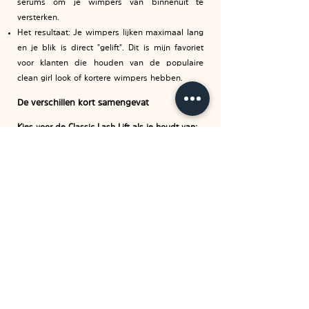
serums om je wimpers van binnenuit te
versterken.
Het resultaat: Je wimpers lijken maximaal lang
en je blik is direct "gelift". Dit is mijn favoriet
voor klanten die houden van de populaire
clean girl look of kortere wimpers hebben.
De verschillen kort samengevat
Kies voor de Classic Lash Lift als je houdt van:
Een duidelijk zichtbare krul en extra volume.
Een glamoureuze uitstraling (het echte
mascara-effect).
Wimpers die mooi naar achteren krullen.
Kies voor de Korean Lash Lift als je houdt van:
Maximale optische lengte door de lift vanaf de
aanzet.
Een zeer natuurlijke, frisse en wakkere blik.
Intensieve voeding en herstel van je eigen
wimperhaartjes.