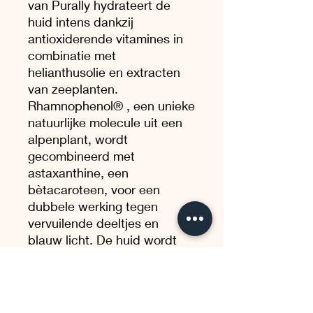
van Purally hydrateert de
huid intens dankzij
antioxiderende vitamines in
combinatie met
helianthusolie en extracten
van zeeplanten.
Rhamnophenol® , een unieke
natuurlijke molecule uit een
alpenplant, wordt
gecombineerd met
astaxanthine, een
bètacaroteen, voor een
dubbele werking tegen
vervuilende deeltjes en
blauw licht. De huid wordt
voller en stralender en wordt
weer sterk en zacht. Je
gelaat krijgt een gezond
glanseffect dankzij