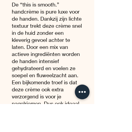
De “this is smooth.”
handcrème is pure luxe voor
de handen. Dankzij zijn lichte
textuur trekt deze crème snel
in de huid zonder een
kleverig gevoel achter te
laten. Door een mix van
actieve ingrediënten worden
de handen intensief
gehydrateerd en voelen ze
soepel en fluweelzacht aan.
Een bijkomende troef is dat
deze crème ook extra
verzorgend is voor je
nagelriemen. Dus ook ideaal
om te gebruiken na een
manicure. En dan is er nog
de geur… het milde parfum
van roze peper en jasmijn