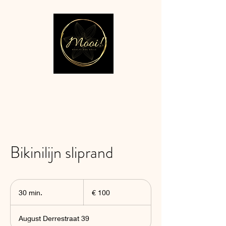
Bikinilijn sliprand
100
euro
30 min.
3
€ 100
0
m
August Derrestraat 39
i